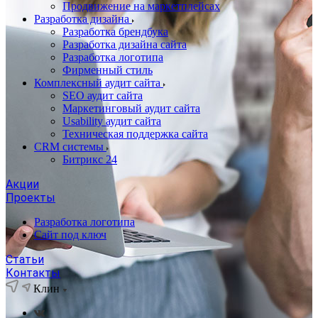
Продвижение на маркетплейсах
Разработка дизайна
Разработка брендбука
Разработка дизайна сайта
Разработка логотипа
Фирменный стиль
Комплексный аудит сайта
SEO аудит сайта
Маркетинговый аудит сайта
Usability аудит сайта
Техническая поддержка сайта
CRM системы
Битрикс 24
Акции
Проекты
Разработка логотипа
Сайт под ключ
Статьи
Контакты
Клин