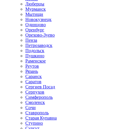
Люберцы
Мурманск
Мытищи
Новокузнецк
Одинцово
Оренбург
Орехово-Зуево
Пенза
Петрозаводск
Подольск
Пушкино
Раменское
Реутов
Рязань
Саранск
Саратов
Сергиев Посад
Серпухов
Симферополь
Смоленск
Сочи
Ставрополь
Старая Купавна
Ступино
Сургут