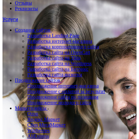
Отзывы
Реквизиты
Услуги
Создание сайтов
Разработка Landing Page
Разработка интернет-магазина
Разработка корпоративного сайта
Разработка сайта на OpenCart
Разработка сайта на Tilda
Разработка сайта на Wordpress
Разработка сайта на Битрикс
Разработка сайта-визитки
Продвижение сайтов
Продвижение интернет-магазина
Продвижение с оплатой за результат
Продвижение сайта по позициям
Продвижение молодого сайта
Маркетплейсы
Ozon
Яндекс Маркет
Сбер МегаМаркет
Wildberries
AliExpress