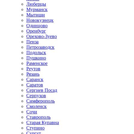
Люберцы
Мурманск
Мытищи
Новокузнецк
Одинцово
Оренбург
Орехово-Зуево
Пенза
Петрозаводск
Подольск
Пушкино
Раменское
Реутов
Рязань
Саранск
Саратов
Сергиев Посад
Серпухов
Симферополь
Смоленск
Сочи
Ставрополь
Старая Купавна
Ступино
Сургут